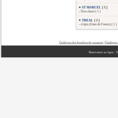
ST MARCEL
[ 1 ]
-
Non classé ( 1 )
TREAL
[ 1 ]
-
4 épis (Gites de France) ( 1 )
Catalogue des locations de vacances
|
Catalogue 
Réservation en ligne : 