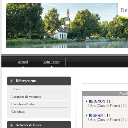
Accueil
Votre Panier
Hébergements
Hôtels
Par 
Locations de vacances
BEIGNON
[ 1 ]
Chambres d'hôtes
-
2 épis (Gites de France) ( 1 )
Campings
BIGNAN
[ 1 ]
-
3 épis (Gites de France) ( 1 )
Activités & loisirs