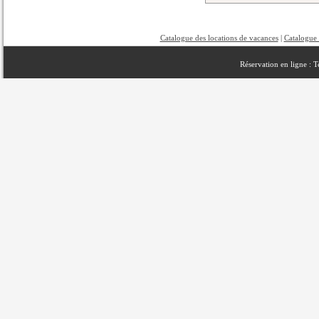
Catalogue des locations de vacances
|
Catalogue 
Réservation en ligne : 