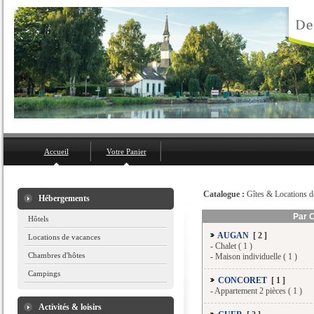
Accueil
Votre Panier
Catalogue :
Gîtes & Locations 
Hébergements
Par 
Hôtels
AUGAN
[ 2 ]
Locations de vacances
-
Chalet ( 1 )
Chambres d'hôtes
-
Maison individuelle ( 1 )
Campings
CONCORET
[ 1 ]
-
Appartement 2 pièces ( 1 )
Activités & loisirs