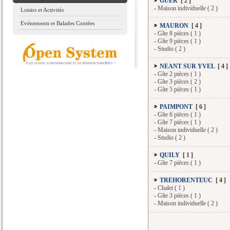
GUER
[ 2 ]
-
Maison individuelle ( 2 )
Loisirs et Activités
Evénements et Balades Contées
MAURON
[ 4 ]
-
Gîte 8 pièces ( 1 )
-
Gîte 9 pièces ( 1 )
-
Studio ( 2 )
NEANT SUR YVEL
[ 4 ]
-
Gîte 2 pièces ( 1 )
-
Gîte 3 pièces ( 2 )
-
Gîte 5 pièces ( 1 )
PAIMPONT
[ 6 ]
-
Gîte 6 pièces ( 1 )
-
Gîte 7 pièces ( 1 )
-
Maison individuelle ( 2 )
-
Studio ( 2 )
QUILY
[ 1 ]
-
Gîte 7 pièces ( 1 )
TREHORENTEUC
[ 4 ]
-
Chalet ( 1 )
-
Gîte 3 pièces ( 1 )
-
Maison individuelle ( 2 )