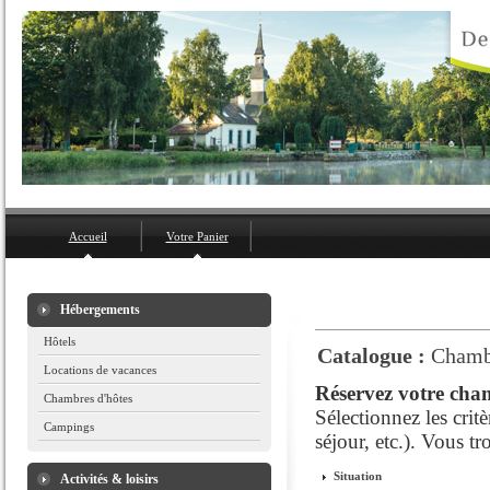
Accueil
Votre Panier
Hébergements
Hôtels
Catalogue :
Chamb
Locations de vacances
Réservez votre cham
Chambres d'hôtes
Sélectionnez les crit
Campings
séjour, etc.). Vous t
Situation
Activités & loisirs