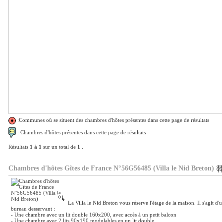
:Communes où se situent des chambres d'hôtes présentes dans cette page de résultats
: Chambres d'hôtes présentes dans cette page de résultats
Résultats
1 à 1
sur un total de
1
.
Chambres d'hôtes Gîtes de France N°56G56485 (Villa le Nid Breton)
La Villa le Nid Breton vous réserve l'étage de la maison. Il s'agit d
bureau desservant :
- Une chambre avec un lit double 160x200, avec accès à un petit balcon
- Une chambre avec 2 lits 90x190 modulables en un lit double