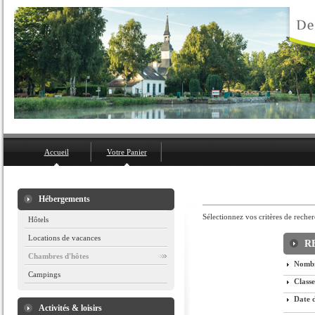
Accueil
Votre Panier
Hébergements
Sélectionnez vos critères de recher
Hôtels
Locations de vacances
R
Chambres d'hôtes
Nombr
Campings
Class
Date d
Activités & loisirs