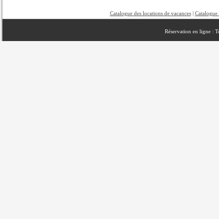
Catalogue des locations de vacances
|
Catalogue 
Réservation en ligne : 