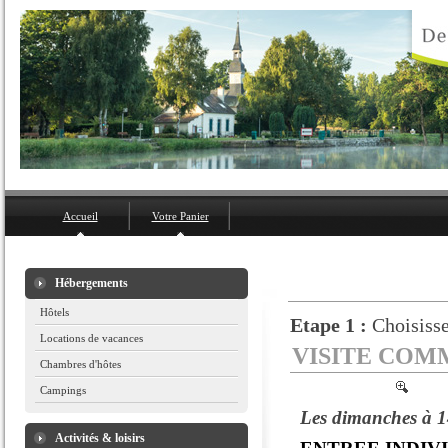
Accueil
Votre Panier
Hébergements
Hôtels
Etape 1 :
Choisisse
Locations de vacances
VISITE COM
Chambres d'hôtes
Campings
Les dimanches à 
Activités & loisirs