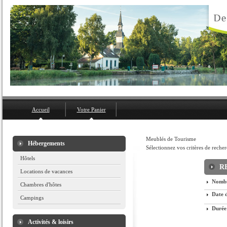
Accueil
Votre Panier
Meublés de Tourisme
Hébergements
Sélectionnez vos critères de recher
Hôtels
R
Locations de vacances
Nombr
Chambres d'hôtes
Date d
Campings
Durée
Activités & loisirs