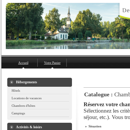
Accueil
Votre Panier
Hébergements
Hôtels
Catalogue :
Chamb
Locations de vacances
Réservez votre cham
Chambres d'hôtes
Sélectionnez les crit
Campings
séjour, etc.). Vous t
Situation
Activités & loisirs