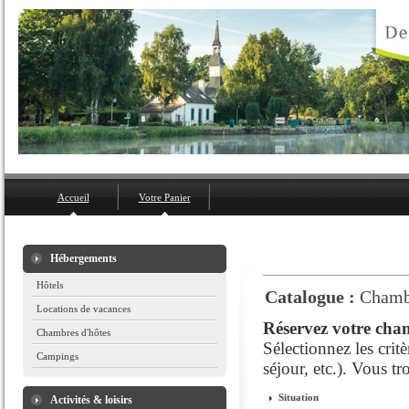
Accueil
Votre Panier
Hébergements
Hôtels
Catalogue :
Chamb
Locations de vacances
Réservez votre cham
Chambres d'hôtes
Sélectionnez les crit
Campings
séjour, etc.). Vous t
Situation
Activités & loisirs