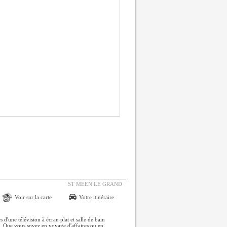
ST MEEN LE GRAND
Voir sur la carte
Votre itinéraire
d'une télévision à écran plat et salle de bain
t. Que vous soyez en voyage d'affaires ou en