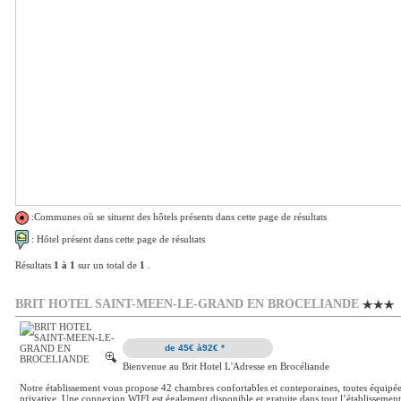
:Communes où se situent des hôtels présents dans cette page de résultats
: Hôtel présent dans cette page de résultats
Résultats
1 à 1
sur un total de
1
.
BRIT HOTEL SAINT-MEEN-LE-GRAND EN BROCELIANDE
de 45€ à92€ *
Bienvenue au Brit Hotel L'Adresse en Brocéliande
Notre établissement vous propose 42 chambres confortables et conteporaines, toutes équipées 
privative. Une connexion WIFI est également disponible et gratuite dans tout l’établissemen